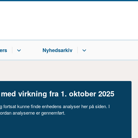
ers
Nyhedsarkiv
ed virkning fra 1. oktober 2025
g fortsat kunne finde enhedens analyser her på siden. I
ordan analyserne er gennemført.