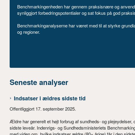
Benchmarkingenheden har gennem praksisnære og anvendelse
synliggjort forbedringspotentialer og sat fokus på god praksi
Benchmarkinganalyserne har været med til at styrke grundlag
og regioner.
Seneste analyser
Indsatser i ældres sidste tid
Offentliggjort 17. september 2025.
Ældre har generelt et højt forbrug af sundheds- og plejeydelser, og
sidste leveår. Indenrigs- og Sundhedsministeriets Benchmarkin
med viden om, hvilke indsatser ældre (80+ årige) får i den sidste