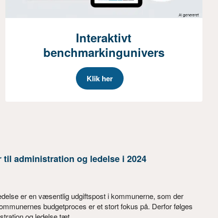
Interaktivt
benchmarkingunivers
Klik her
il administration og ledelse i 2024
 ledelse er en væsentlig udgiftspost i kommunerne, som der
kommunernes budgetproces er et stort fokus på. Derfor følges
tration og ledelse tæt.