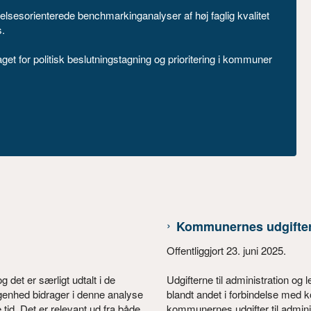
sorienterede benchmarkinganalyser af høj faglig kvalitet
s.
et for politisk beslutningstagning og prioritering i kommuner
Kommunernes udgifter t
Offentliggjort 23. juni 2025.
 det er særligt udtalt i de
Udgifterne til administration og
genhed bidrager i denne analyse
blandt andet i forbindelse med 
 tid. Det er relevant ud fra både
kommunernes udgifter til adminis