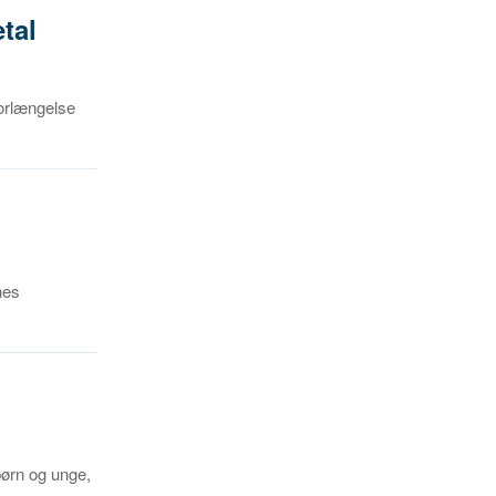
tal
forlængelse
nes
børn og unge,