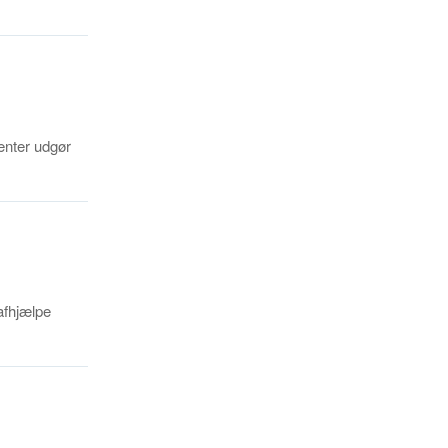
enter udgør
afhjælpe