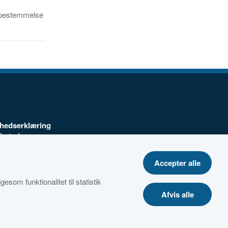
lvbestemmelse
ghedserklæring
ebsted
Accepter alle
telsespolitik
esom funktionalitet til statistik
Afvis alle