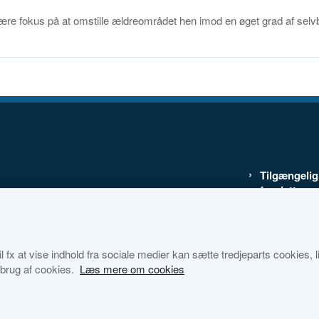
 være fokus på at omstille ældreområdet hen imod en øget grad af se
Tilgængeli
for dette w
Cookies
Databestkyt
 fx at vise indhold fra sociale medier kan sætte tredjeparts cookies, lig
brug af cookies.
Læs mere om cookies