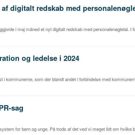
af digitalt redskab med personalenøgle
gjorde i maj måned et nyt digitalt redskab med personalenøgletal. I 
ation og ledelse i 2024
tspost i kommunerne, som der blandt andet i forbindelse med kommuner
PPR-sag
ystem for børn og unge. På trods af det ved vi meget lidt om hvilke 