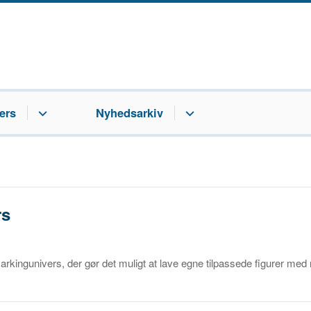
ers
Nyhedsarkiv
rs
rkingunivers, der gør det muligt at lave egne tilpassede figurer med r