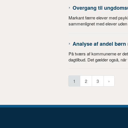
Overgang til ungdoms
Markant færre elever med psy
sammenlignet med elever uden p
Analyse af andel børn 
På tværs af kommunerne er det fo
dagtilbud. Det gælder også, når vi
1
2
3