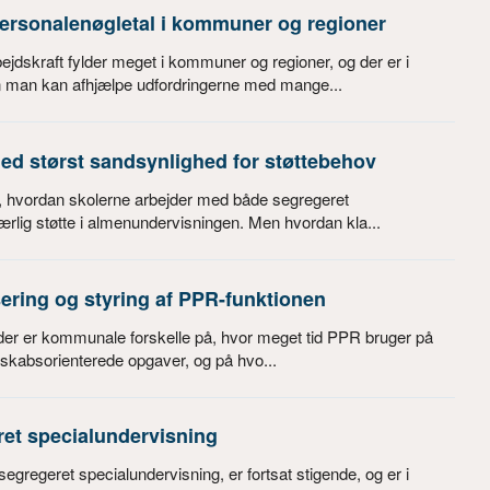
personalenøgletal i kommuner og regioner
dskraft fylder meget i kommuner og regioner, og der er i
n man kan afhjælpe udfordringerne med mange...
med størst sandsynlighed for støttebehov
å, hvordan skolerne arbejder med både segregeret
rlig støtte i almenundervisningen. Men hvordan kla...
ring og styring af PPR-funktionen
 der er kommunale forskelle på, hvor meget tid PPR bruger på
sskabsorienterede opgaver, og på hvo...
ret specialundervisning
segregeret specialundervisning, er fortsat stigende, og er i