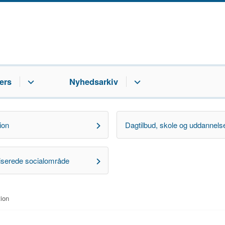
ers
Nyhedsarkiv
ion
Dagtilbud, skole og uddannels
liserede socialområde
tion