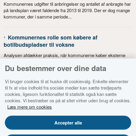
Kommunernes udgifter til anbringelser og antallet af anbragte har
på landsplan været faldende fra 2013 til 2019. Der er dog mange
kommuner, der i samme periode...
Kommunernes rolle som købere af
botilbudspladser til voksne
Analysen afdækker praksis, når kommunerne køber eksterne
botilbudspladser til voksne på det specialiserede socialområde.
Du bestemmer over dine data
Vi bruger cookies til at huske dit cookievalg. Enkelte elementer
til fx at vise indhold fra sociale medier kan sætte tredjeparts
cookies, ligesom funktionalitet til statistik også kan sætte
cookies. Vi bestræber os på at sitet virker uden brug af cookies.
Økonomi- og Indenrigsministeriet
Læs mere om cookies
Tilgængelighedserklæring for dette websted
Accepter alle
Cookies
Databestkyttelsespolitik