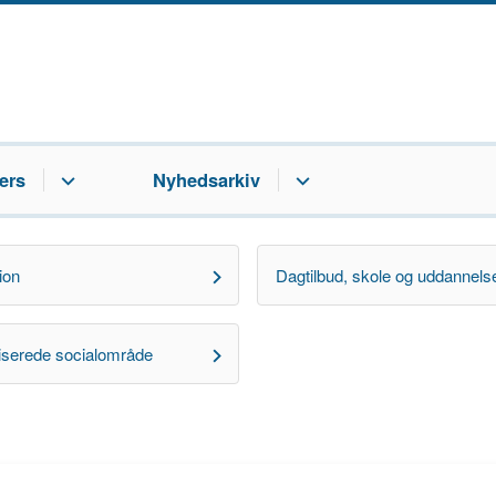
ers
Nyhedsarkiv
ion
Dagtilbud, skole og uddannels
liserede socialområde