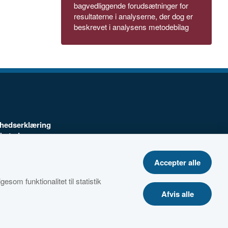
bagvedliggende forudsætninger for
resultaterne i analyserne, der dog er
beskrevet i analysens metodebilag
ghedserklæring
ebsted
Accepter alle
telsespolitik
esom funktionalitet til statistik
Afvis alle