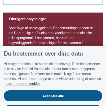
Yderligere oplysninger
Som følge af nedlæggelse af Benchmarkingenheden er
det ikke muligt at få udleveret yderligere materiale eller
stille spørgsmål til analyserne, herunder de
bagvedliggende forudsætninger for resultaterne i
analyserne, der dog er beskrevet i analysens metodebilag
Du bestemmer over dine data
Vi bruger cookies til at huske dit cookievalg. Enkelte elementer
til fx at vise indhold fra sociale medier kan sætte tredjeparts
cookies, ligesom funktionalitet til statistik også kan sætte
cookies. Vi bestræber os på at sitet virker uden brug af cookies.
Økonomi- og Indenrigsministeriet
Læs mere om cookies
Tilgængelighedserklæring for dette websted
Accepter alle
Cookies
Databestkyttelsespolitik