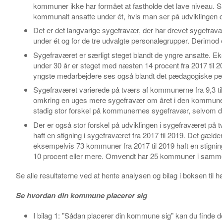
kommuner ikke har formået at fastholde det lave niveau. Sam
kommunalt ansatte under ét, hvis man ser på udviklingen ov
Det er det langvarige sygefravær, der har drevet sygefrav
under ét og for de tre udvalgte personalegrupper. Derimod e
Sygefraværet er særligt steget blandt de yngre ansatte. 
under 30 år er steget med næsten 14 procent fra 2017 til 2
yngste medarbejdere ses også blandt det pædagogiske pe
Sygefraværet varierede på tværs af kommunerne fra 9,3 til 
omkring en uges mere sygefravær om året i den kommune 
stadig stor forskel på kommunernes sygefravær, selvom der
Der er også stor forskel på udviklingen i sygefraværet på
haft en stigning i sygefraværet fra 2017 til 2019. Det gælder
eksempelvis 73 kommuner fra 2017 til 2019 haft en stigning
10 procent eller mere. Omvendt har 25 kommuner i samme
Se alle resultaterne ved at hente analysen og bilag i boksen til hø
Se hvordan din kommune placerer sig
I bilag 1: ”Sådan placerer din kommune sig” kan du finde 