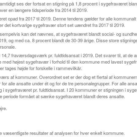
tidigt ses der fortsat en stigning på 1,8 procent i sygefraværet bland
er en længere tidsperiode fra 2014 til 2019.
æret opad fra 2017 til 2019. Denne tendens gælder for alle kommunalt
r det kortvarige sygefravær stort set uændret fra 2017 til 2019.
Eksempelvis kan det nævnes, at sygefraværet blandt social- og sundh
019, og med ca. 8 procent blandt de 30-39 årige. Disse store stigninge
rsonale.
14,7 fraværsdagsværk pr. fuldtidsansat i 2019. Det svarer til, at de a
med højest sygefravær i forhold til den kommune med lavest sygef
 tages højde for forskelle i rammevilkår.
 tværs af kommuner. Overordnet set er der dog et flertal af kommunern
 for alle ansatte under ét og for de tre personalegrupper. For alle ansa
 i sygefraværet pr. fuldtidsansat. I 20 kommuner er stigningen i syg
 periode formået at sænke sygefraværet blandt deres ansatte.
jre.
de væsentligste resultater af analysen for hver enkelt kommune.