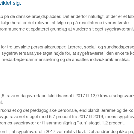
klet sig.
b på de danske arbejdspladser. Det er derfor naturligt, at der er et l
lge heraf er det relevant at følge op på resultaterne i vores første
kommunerne et opdateret grundlag at vurdere sit eget sygefraværsni
 for tre udvalgte personalegrupper: Lærere, social- og sundhedsperso
e sygefraværsanalyse taget højde for, at sygefraværet i den enkelt
ns medarbejdersammensætning og de ansattes individkarakteristika.
,6 fraværsdagsværk pr. fuldtidsansat i 2017 til 12,0 fraværsdagsværk
t.
ersonalet og det pædagogiske personale, end blandt lærerne og de 
 sygefraværet steget med 5,7 procent fra 2017 til 2019, mens sygefra
ernes sygefravær er til sammenligning ”kun” steget 1,2 procent.
ion til, at sygefraværet i 2017 var relativt lavt. Det ændrer dog ikke p