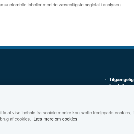
munefordelte tabeller med de væsentligste nøgletal i analysen.
Tilgængeli
for dette w
Cookies
Databestkyt
 fx at vise indhold fra sociale medier kan sætte tredjeparts cookies, lig
brug af cookies.
Læs mere om cookies