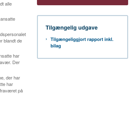
t alle
 ansatte
Tilgængelig udgave
edspersonalet
Tilgængeliggjort rapport inkl.
r blandt de
bilag
nsatte har
ravær. Der
e, der har
tte har
efraværet på