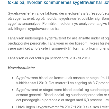
fokus på, hvordan kommunernes sygefravær har udvi
Sygefravær er en af de faktorer, der medfører størst ressourceta
på sygefraværet, og på hvordan sygefraværet udvikler sig. Som fø
sygefraværsanalyse. Formålet med den nye analyse er at give 
udviklingen i sygefraværet ud fra.
I analysen undersøges sygefraværet for alle ansatte under ét og
pædagogiske personale. I analysen er der ligesom i vores først
være påvirket af forskelle i rammevilkår i form af fx kommune
I analysen er der fokus på perioden fra 2017 til 2019.
Hovedresultater
Sygefraværet blandt de kommunalt ansatte er steget fra 11
fuldtidsansat i 2019. Det svarer til en stigning på 3,7 procen
Sygefraværet er steget mere blandt social- og sundhedsp
ansatte generelt. Blandt social- og sundhedspersonalet er
det pædagogiske personale er steget med 6,3 procent. Lær
Udviklingen i sygefraværet fra 2017 til 2019 skal ses i relat