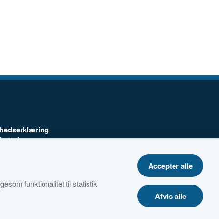
ghedserklæring
ebsted
Accepter alle
telsespolitik
esom funktionalitet til statistik
Afvis alle