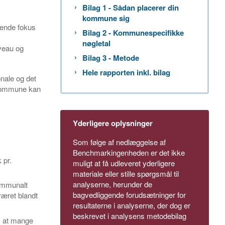
Bilag 1 - Sådan placerer din
kommune sig
øbende fokus
Bilag 2 - Kommunespecifikke
nøgletal
veau og
Bilag 3 - Metode
Hele rapporten inkl. bilag
nale og det
e kommune kan
Yderligere oplysninger
Som følge af nedlæggelse af
Benchmarkingenheden er det ikke
 pr.
muligt at få udleveret yderligere
materiale eller stille spørgsmål til
analyserne, herunder de
kommunalt
bagvedliggende forudsætninger for
været blandt
resultaterne i analyserne, der dog er
beskrevet i analysens metodebilag
å, at mange