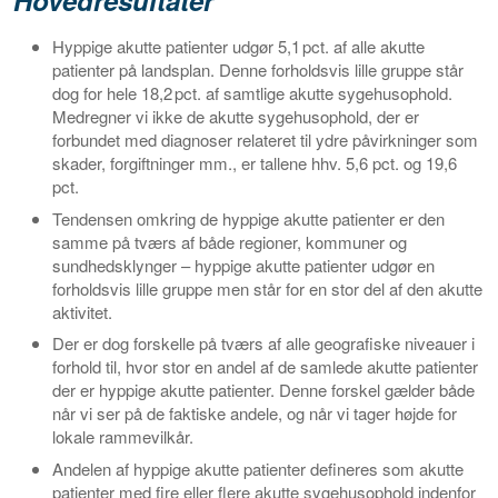
Hovedresultater
Hyppige akutte patienter udgør 5,1 pct. af alle akutte
patienter på landsplan. Denne forholdsvis lille gruppe står
dog for hele 18,2 pct. af samtlige akutte sygehusophold.
Medregner vi ikke de akutte sygehusophold, der er
forbundet med diagnoser relateret til ydre påvirkninger som
skader, forgiftninger mm., er tallene hhv. 5,6 pct. og 19,6
pct.
Tendensen omkring de hyppige akutte patienter er den
samme på tværs af både regioner, kommuner og
sundhedsklynger – hyppige akutte patienter udgør en
forholdsvis lille gruppe men står for en stor del af den akutte
aktivitet.
Der er dog forskelle på tværs af alle geografiske niveauer i
forhold til, hvor stor en andel af de samlede akutte patienter
der er hyppige akutte patienter. Denne forskel gælder både
når vi ser på de faktiske andele, og når vi tager højde for
lokale rammevilkår.
Andelen af hyppige akutte patienter defineres som akutte
patienter med fire eller flere akutte sygehusophold indenfor