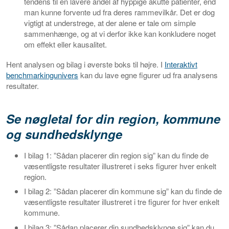
tendens til en lavere andel af hyppige akutte patienter, end
man kunne forvente ud fra deres rammevilkår. Det er dog
vigtigt at understrege, at der alene er tale om simple
sammenhænge, og at vi derfor ikke kan konkludere noget
om effekt eller kausalitet.
Hent analysen og bilag i øverste boks til højre. I
Interaktivt
benchmarkingunivers
kan du lave egne figurer ud fra analysens
resultater.
Se nøgletal for din region, kommune
og sundhedsklynge
I bilag 1: ”Sådan placerer din region sig” kan du finde de
væsentligste resultater illustreret i seks figurer hver enkelt
region.
I bilag 2: ”Sådan placerer din kommune sig” kan du finde de
væsentligste resultater illustreret i tre figurer for hver enkelt
kommune.
I bilag 3: ”Sådan placerer din sundhedsklynge sig” kan du