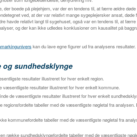
, der boede på plejehjem, var der en tendens til, at færre ældre døde
endetegnet ved, at der var relativt mange sygeplejersker ansat, døde
 havde relativt langt til sygehuset, også var en tendens til, at færr
yser, og der kan ikke udledes konklusioner om kausalitet på baggru
chmarkingunivers
kan du lave egne figurer ud fra analysens resultater.
ne og sundhedsklynge
entligste resultater illustreret for hver enkelt region.
 væsentligste resultater illustreret for hver enkelt kommune.
inde de væsentligste resultater illustreret for hver enkelt sundhedskl
e regionsfordelte tabeller med de væsentligste nøgletal fra analysen. 
kke kommunefordelte tabeller med de væsentligste nøgletal fra analy
e en række sundhedsklyngefordelte tabeller med de væsentligste nøgle