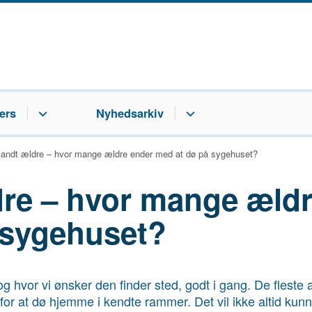
ers
Nyhedsarkiv
landt ældre – hvor mange ældre ender med at dø på sygehuset?
dre – hvor mange æld
 sygehuset?
hvor vi ønsker den finder sted, godt i gang. De fleste a
or at dø hjemme i kendte rammer. Det vil ikke altid kunn