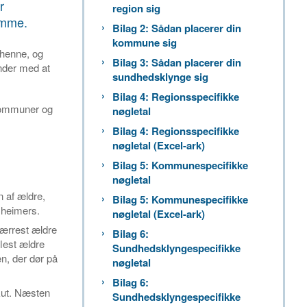
r
region sig
jemme.
Bilag 2: Sådan placerer din
kommune sig
 henne, og
Bilag 3: Sådan placerer din
nder med at
sundhedsklynge sig
Bilag 4: Regionsspecifikke
 kommuner og
nøgletal
Bilag 4: Regionsspecifikke
nøgletal (Excel-ark)
Bilag 5: Kommunespecifikke
nøgletal
 af ældre,
Bilag 5: Kommunespecifikke
zheimers.
nøgletal (Excel-ark)
færrest ældre
Bilag 6:
lest ældre
Sundhedsklyngespecifikke
n, der dør på
nøgletal
Bilag 6:
akut. Næsten
Sundhedsklyngespecifikke