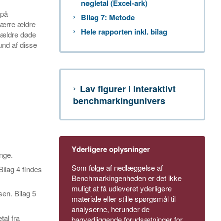
nøgletal (Excel-ark)
 på
Bilag 7: Metode
 færre ældre
Hele rapporten inkl. bilag
e ældre døde
nd af disse
Lav figurer i Interaktivt
benchmarkingunivers
Yderligere oplysninger
ynge.
Som følge af nedlæggelse af
Bilag 4 findes
Benchmarkingenheden er det ikke
muligt at få udleveret yderligere
sen. Bilag 5
materiale eller stille spørgsmål til
analyserne, herunder de
tal fra
bagvedliggende forudsætninger for