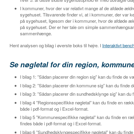
I kommuner, hvor der var relativt mange af de afdøde ældre
sygehuset. Tilsvarende finder vi, at i kommuner, der var k
på sygehuset, ligesom der i kommuner, hvor de afdøde ældre
på sygehuset. Der er her tale om simple sammenhængsanal
sammenhænge.
Hent analysen og bilag i øverste boks til højre. I
Interaktivt ben
Se nøgletal for din region, kommu
I bilag 1: ”Sådan placerer din region sig” kan du finde de væs
I bilag 2: ”Sådan placerer din kommune sig” kan du finde de
I bilag 3: ”Sådan placerer din sundhedsklynge sig” kan du f
I bilag 4 ”Regionsspecifikke nøgletal” kan du finde en rækk
både i pdf-format og i Excel-format.
I bilag 5 ”Kommunespecifikke nøgletal” kan du finde en ræ
findes både i pdf-format og i Excel-format.
I bilag 6 ”Sundhedsklyngespecifikke nøgletal” kan du find