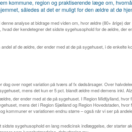
llem kommune, region og praktiserende læge om, hvornå
 hjemmet, således at det er muligt for den ældre at dø h
denne analyse at bidrage med viden om, hvor ældre (80+ årige) dør
 hvad der kendetegner det sidste sygehusophold for de ældre, der e
 en andel af de ældre, der ender med at dø på sygehuset, i de enkelte
 dog over noget variation på tværs af fx dødsårsager. Over halvdelen
sygehuset, mens det kun er 5 pct. blandt ældre med demens inkl. Al
e ældre, der ender med at dø på sygehuset. I Region Midtjylland, hvor 
sygehuset, mens det i Region Sjælland og Region Hovedstaden, hvor f
og kommuner er variationen endnu større – også når vi ser på andele
det sidste sygehusophold en lang medicinsk indlæggelse, der starter 
iagnoser som lungebetændelse, dehydrering mv.