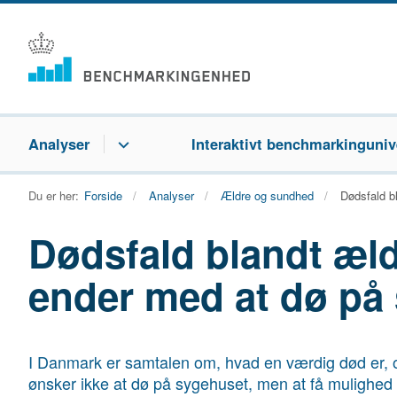
Analyser
Interaktivt benchmarkinguniv
Du er her:
Forside
Analyser
Ældre og sundhed
Dødsfald b
Dødsfald blandt æl
ender med at dø på
I Danmark er samtalen om, hvad en værdig død er, og 
ønsker ikke at dø på sygehuset, men at få mulighed f