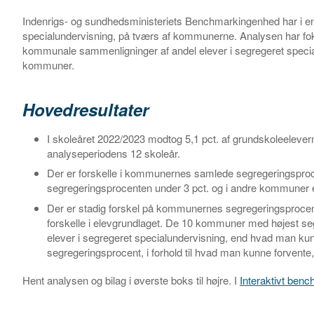
Indenrigs- og sundhedsministeriets Benchmarkingenhed har i en
specialundervisning, på tværs af kommunerne. Analysen har fokus
kommunale sammenligninger af andel elever i segregeret specialun
kommuner.
Hovedresultater
I skoleåret 2022/2023 modtog 5,1 pct. af grundskoleeleverne
analyseperiodens 12 skoleår.
Der er forskelle i kommunernes samlede segregeringsproc
segregeringsprocenten under 3 pct. og i andre kommuner e
Der er stadig forskel på kommunernes segregeringsprocente
forskelle i elevgrundlaget. De 10 kommuner med højest segre
elever i segregeret specialundervisning, end hvad man k
segregeringsprocent, i forhold til hvad man kunne forvente,
Hent analysen og bilag i øverste boks til højre. I
Interaktivt ben