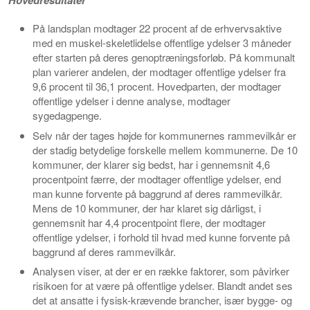
Hovedresultater
På landsplan modtager 22 procent af de erhvervsaktive
med en muskel-skeletlidelse offentlige ydelser 3 måneder
efter starten på deres genoptræningsforløb. På kommunalt
plan varierer andelen, der modtager offentlige ydelser fra
9,6 procent til 36,1 procent. Hovedparten, der modtager
offentlige ydelser i denne analyse, modtager
sygedagpenge.
Selv når der tages højde for kommunernes rammevilkår er
der stadig betydelige forskelle mellem kommunerne. De 10
kommuner, der klarer sig bedst, har i gennemsnit 4,6
procentpoint færre, der modtager offentlige ydelser, end
man kunne forvente på baggrund af deres rammevilkår.
Mens de 10 kommuner, der har klaret sig dårligst, i
gennemsnit har 4,4 procentpoint flere, der modtager
offentlige ydelser, i forhold til hvad med kunne forvente på
baggrund af deres rammevilkår.
Analysen viser, at der er en række faktorer, som påvirker
risikoen for at være på offentlige ydelser. Blandt andet ses
det at ansatte i fysisk-krævende brancher, især bygge- og