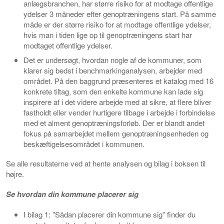
anlægsbranchen, har større risiko for at modtage offentlige
ydelser 3 måneder efter genoptræningens start. På samme
måde er der større risiko for at modtage offentlige ydelser,
hvis man i tiden lige op til genoptræningens start har
modtaget offentlige ydelser.
Det er undersøgt, hvordan nogle af de kommuner, som
klarer sig bedst i benchmarkinganalysen, arbejder med
området. På den baggrund præsenteres et katalog med 16
konkrete tiltag, som den enkelte kommune kan lade sig
inspirere af i det videre arbejde med at sikre, at flere bliver
fastholdt eller vender hurtigere tilbage i arbejde i forbindelse
med et alment genoptræningsforløb. Der er blandt andet
fokus på samarbejdet mellem genoptræningsenheden og
beskæftigelsesområdet i kommunen.
Se alle resultaterne ved at hente analysen og bilag i boksen til
højre.
Se hvordan din kommune placerer sig
I bilag 1: ”Sådan placerer din kommune sig” finder du