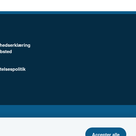
ghedserklæring
ebsted
telsespolitik
Accepter alle