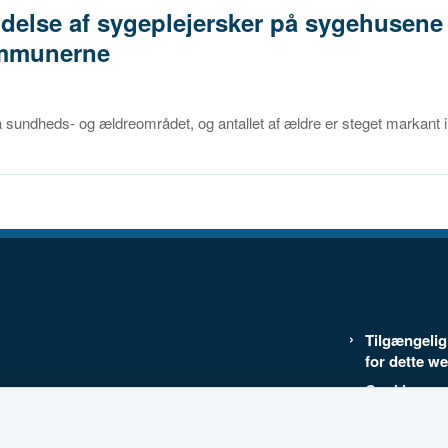
ldelse af sygeplejersker på sygehusene
ommunerne
undheds- og ældreområdet, og antallet af ældre er steget markant i
Tilgængeli
for dette w
Cookies
Databestkyt