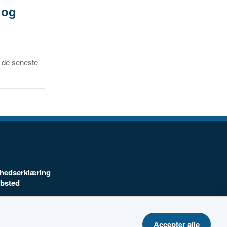
 og
 de seneste
ghedserklæring
ebsted
telsespolitik
Accepter alle