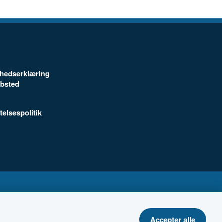
ghedserklæring
ebsted
telsespolitik
Accepter alle