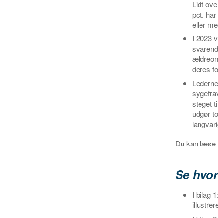
Lidt ov
pct. ha
eller me
I 2023 
svarende
ældreom
deres fo
Ledernes
sygefra
steget t
udgør t
langvari
Du kan læse
Se hvor
I bilag 
illustre