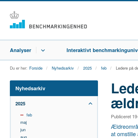
Analyser
Interaktivt benchmarkinguniv
Du er her:
Forside
Nyhedsarkiv
2025
feb
Ledere på 
Led
Nyhedsarkiv
æld
2025
feb
Publiceret 1
maj
Ældreområd
jun
at omstill
aug