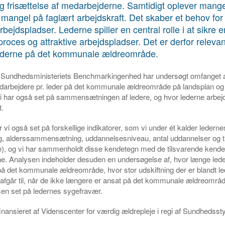
g frisættelse af medarbejderne. Samtidigt oplever mang
angel på faglært arbejdskraft. Det skaber et behov for 
arbejdspladser. Lederne spiller en central rolle i at sikre e
proces og attraktive arbejdspladser. Det er derfor relevan
ederne på det kommunale ældreområde.
g Sundhedsministeriets Benchmarkingenhed har undersøgt omfanget a
edarbejdere pr. leder på det kommunale ældreområde på landsplan og
 har også set på sammensætningen af ledere, og hvor lederne arbej
.
r vi også set på forskellige indikatorer, som vi under ét kalder leder
g, alderssammensætning, uddannelsesniveau, antal uddannelser og ti
e), og vi har sammenholdt disse kendetegn med de tilsvarende kende
e. Analysen indeholder desuden en undersøgelse af, hvor længe lede
å det kommunale ældreområde, hvor stor udskiftning der er blandt le
afgår til, når de ikke længere er ansat på det kommunale ældreområd
ysen set på ledernes sygefravær.
inansieret af Videnscenter for værdig ældrepleje i regi af Sundhedsst