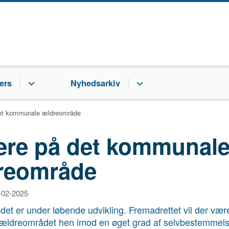
ers
Nyhedsarkiv
det kommunale ældreområde
ere på det kommunal
reområde
9-02-2025
et er under løbende udvikling. Fremadrettet vil der vær
e ældreområdet hen imod en øget grad af selvbestemmels