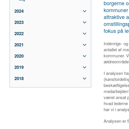
borgerne o
kommuner m
2024
attraktive 
2023
omstillings
fokus på l
2022
Indenrigs- o
2021
antallet af m
kommuner. Vi
2020
ældreområdet
2019
I analysen ha
2018
(kønsfordelin
beskæftigels
medarbejdern
været ansat p
hvad lederne 
har vi i anal
Analysen er f