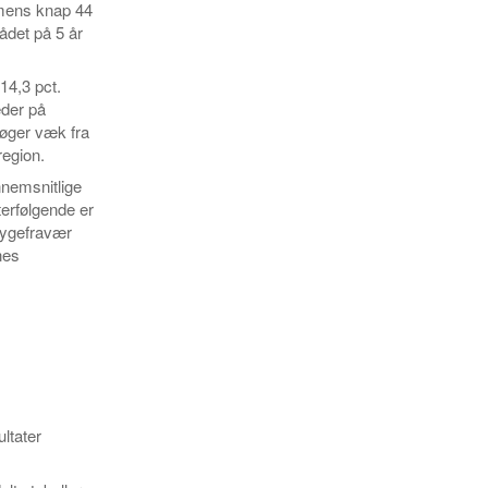
 mens knap 44
det på 5 år
14,3 pct.
eder på
søger væk fra
region.
nnemsnitlige
erfølgende er
 sygefravær
nes
ltater