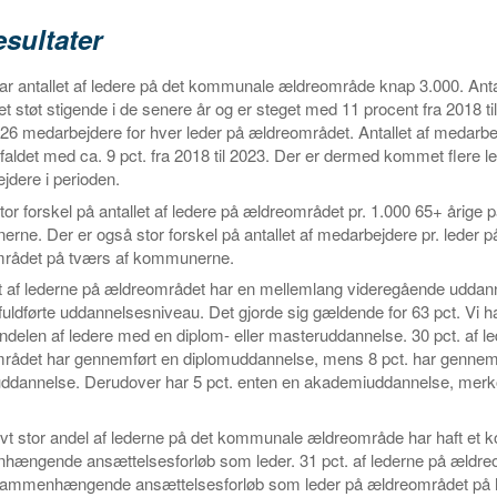
sultater
ar antallet af ledere på det kommunale ældreområde knap 3.000. Antal
t støt stigende i de senere år og er steget med 11 procent fra 2018 ti
26 medarbejdere for hver leder på ældreområdet. Antallet af medarbej
 faldet med ca. 9 pct. fra 2018 til 2023. Der er dermed kommet flere lede
jdere i perioden.
tor forskel på antallet af ledere på ældreområdet pr. 1.000 65+ årige 
ne. Der er også stor forskel på antallet af medarbejdere pr. leder p
rådet på tværs af kommunerne.
let af lederne på ældreområdet har en mellemlang videregående udda
fuldførte uddannelsesniveau. Det gjorde sig gældende for 63 pct. Vi ha
ndelen af ledere med en diplom- eller masteruddannelse. 30 pct. af l
rådet har gennemført en diplomuddannelse, mens 8 pct. har gennem
ddannelse. Derudover har 5 pct. enten en akademiuddannelse, merk
ivt stor andel af lederne på det kommunale ældreområde har haft et k
ængende ansættelsesforløb som leder. 31 pct. af lederne på ældre
 sammenhængende ansættelsesforløb som leder på ældreområdet på hø