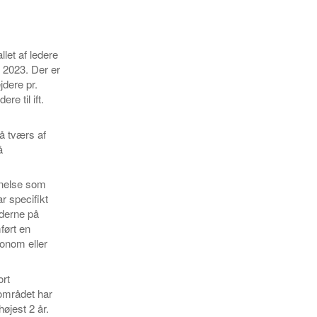
let af ledere
l 2023. Der er
dere pr.
re til ift.
på tværs af
å
nnelse som
r specifikt
ederne på
ført en
onom eller
ort
området har
jest 2 år.