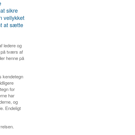
e
at sikre
n vellykket
t at sætte
f ledere og
 på tværs af
der henne på
nes kendetegn
dligere
tegn for
rne har
derne, og
e. Endeligt
yrelsen.