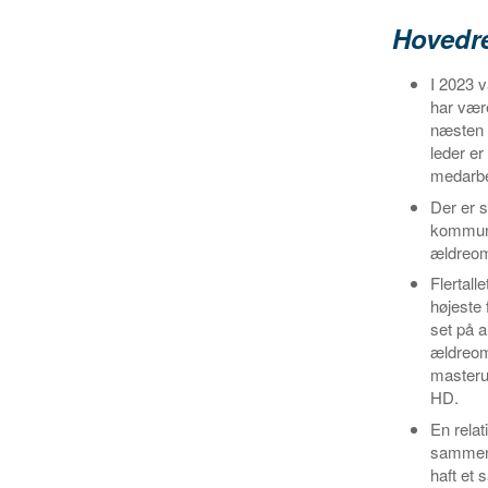
Hovedre
I 2023 v
har være
næsten 
leder er
medarbe
Der er s
kommuner
ældreom
Flertal
højeste 
set på a
ældreom
masteru
HD.
En relat
sammenh
haft et