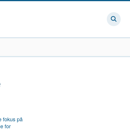
e
e fokus på
e for