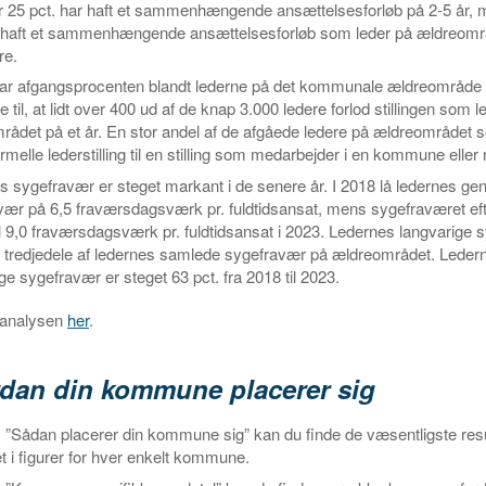
er 25 pct. har haft et sammenhængende ansættelsesforløb på 2-5 år,
r haft et sammenhængende ansættelsesforløb som leder på ældreområ
re.
var afgangsprocenten blandt lederne på det kommunale ældreområde 
 til, at lidt over 400 ud af de knap 3.000 ledere forlod stillingen som l
rådet på et år. En stor andel af de afgåede ledere på ældreområdet 
rmelle lederstilling til en stilling som medarbejder i en kommune eller 
 sygefravær er steget markant i de senere år. I 2018 lå ledernes ge
vær på 6,5 fraværsdagsværk pr. fuldtidsansat, mens sygefraværet eft
il 9,0 fraværsdagsværk pr. fuldtidsansat i 2023. Ledernes langvarige
o tredjedele af ledernes samlede sygefravær på ældreområdet. Leder
ge sygefravær er steget 63 pct. fra 2018 til 2023.
 analysen
her
.
dan din kommune placerer sig
1: ”Sådan placerer din kommune sig” kan du finde de væsentligste resu
ret i figurer for hver enkelt kommune.