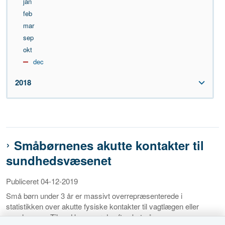
jan
feb
mar
sep
okt
dec
2018
Småbørnenes akutte kontakter til
sundhedsvæsenet
Publiceret 04-12-2019
Små børn under 3 år er massivt overrepræsenterede i
statistikken over akutte fysiske kontakter til vagtlægen eller
sygehusene. Tilmed kommer de ofte akut på syg...