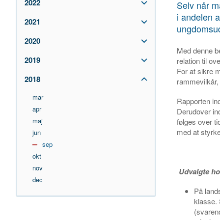
2022
Selv når m
i andelen 
2021
ungdomsud
2020
Med denne ben
2019
relation til o
For at sikre 
2018
rammevilkår,
mar
Rapporten ind
apr
Derudover ind
maj
følges over t
med at styrk
jun
sep
okt
nov
Udvalgte ho
dec
På land
klasse. 
(svarend