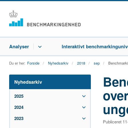
Analyser
Interaktivt benchmarkinguniv
Du er her:
Forside
Nyhedsarkiv
2018
sep
Benchmarki
Ben
Nyhedsarkiv
over
2025
ung
2024
2023
Publiceret 1