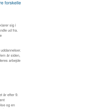
e forskelle
arer sig i
ndle ud fra.
te
 uddannelser.
fem år siden,
deres arbejde
 år efter 9.
ent
else og en