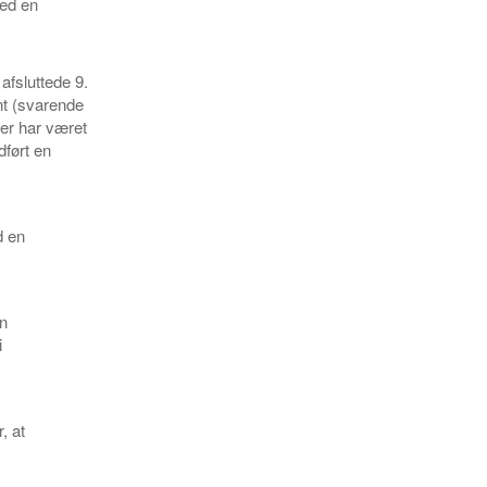
med en
afsluttede 9.
nt (svarende
der har været
dført en
d en
en
i
, at