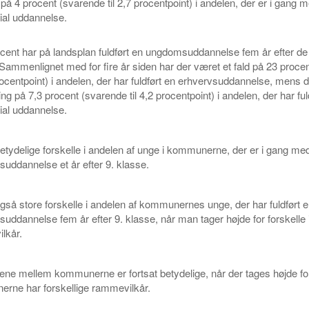
 på 4 procent (svarende til 2,7 procentpoint) i andelen, der er i gang 
al uddannelse.
cent har på landsplan fuldført en ungdomsuddannelse fem år efter de 
Sammenlignet med for fire år siden har der været et fald på 23 proce
procentpoint) i andelen, der har fuldført en erhvervsuddannelse, mens 
ing på 7,3 procent (svarende til 4,2 procentpoint) i andelen, der har ful
al uddannelse.
etydelige forskelle i andelen af unge i kommunerne, der er i gang me
uddannelse et år efter 9. klasse.
gså store forskelle i andelen af kommunernes unge, der har fuldført 
ddannelse fem år efter 9. klasse, når man tager højde for forskelle 
lkår.
ene mellem kommunerne er fortsat betydelige, når der tages højde for
rne har forskellige rammevilkår.