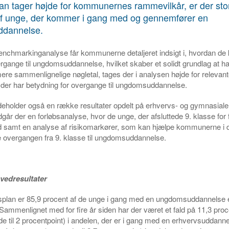
an tager højde for kommunernes rammevilkår, er der stor
af unge, der kommer i gang med og gennemfører en
dannelse.
chmarkinganalyse får kommunerne detaljeret indsigt i, hvordan de kl
vergange til ungdomsuddannelse, hvilket skaber et solidt grundlag at ha
mere sammenlignelige nøgletal, tages der i analysen højde for relevan
 der har betydning for overgange til ungdomsuddannelse.
eholder også en række resultater opdelt på erhvervs- og gymnasiale
går der en forløbsanalyse, hvor de unge, der afsluttede 9. klasse for 
id samt en analyse af risikomarkører, som kan hjælpe kommunerne i 
e overgangen fra 9. klasse til ungdomsuddannelse.
vedresultater
splan er 85,9 procent af de unge i gang med en ungdomsuddannelse et
Sammenlignet med for fire år siden har der været et fald på 11,3 proc
e til 2 procentpoint) i andelen, der er i gang med en erhvervsuddann