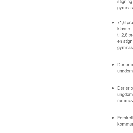
stigning
gymnasi
71,6 pro
klasse. 
til 2,8 
en stign
gymnasi
Der er b
ungdoms
Der er o
ungdomsu
rammevi
Forskell
kommune