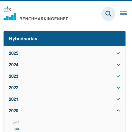
Nyhedsarkiv
2025
2024
2023
2022
2021
2020
jan
feb