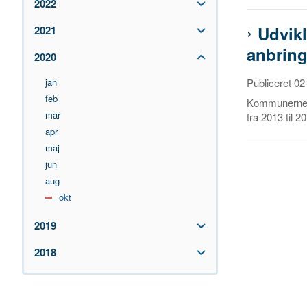
2022
Udvikl
2021
anbrin
2020
jan
Publiceret 0
feb
Kommunernes u
mar
fra 2013 til 
apr
maj
jun
aug
okt
2019
2018