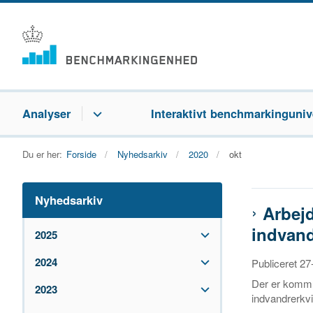
Analyser
Interaktivt benchmarkinguniv
Du er her:
Forside
Nyhedsarkiv
2020
okt
Nyhedsarkiv
Arbejd
indvand
2025
2024
Publiceret 2
Der er kommun
2023
indvandrerkvi