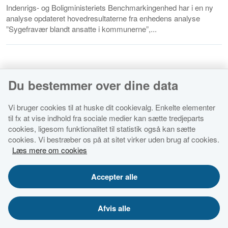
Indenrigs- og Boligministeriets Benchmarkingenhed har i en ny
analyse opdateret hovedresultaterne fra enhedens analyse
”Sygefravær blandt ansatte i kommunerne”,...
Du bestemmer over dine data
Økonomi- og Indenrigsministeriet
Vi bruger cookies til at huske dit cookievalg. Enkelte elementer
til fx at vise indhold fra sociale medier kan sætte tredjeparts
Tilgængelighedserklæring for dette websted
cookies, ligesom funktionalitet til statistik også kan sætte
cookies. Vi bestræber os på at sitet virker uden brug af cookies.
Cookies
Læs mere om cookies
Databestkyttelsespolitik
Accepter alle
Afvis alle