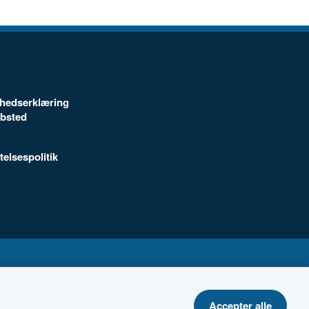
ghedserklæring
ebsted
telsespolitik
Accepter alle