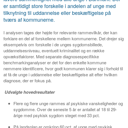
er samtidigt store forskelle i andelen af unge med
tilknytning til uddannelse eller beskæftigelse på
tværs af kommunerne.
I analysen tages der højde for relevante rammevilkår, der kan
forklare en del af forskellene mellem kommunerne. Det drejer sig
eksempelvis om forskelle i de unges sygdomsbillede,
uddannelsesniveau, eventuelt kriminalitet og en række
opvækstfaktorer. Med separate diagnosespecifikke
benchmarkinganalyser er det for den enkelte kommune
nemmere identificere, hvor godt kommunen klarer sig i forhold til
at få de unge i uddannelse eller beskæftigelse alt efter hvilken
diagnose, der er fokus på.
Udvalgte hovedresultater
Flere og flere unge rammes af psykiske vanskeligheder og
sygdomme. Over de seneste 5 år er antallet af 18 til 29-
årige med psykisk sygdom steget med 33 pct.
På landsplan er omkring 60 pct. af unge med psykisk