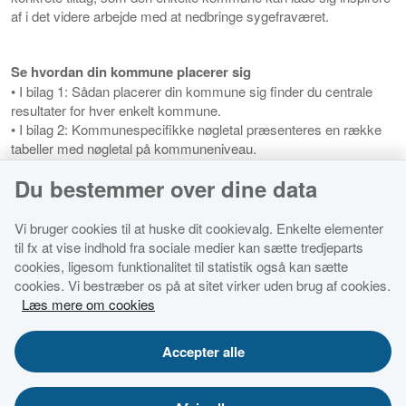
af i det videre arbejde med at nedbringe sygefraværet.
Se hvordan din kommune placerer sig
• I bilag 1: Sådan placerer din kommune sig finder du centrale
resultater for hver enkelt kommune.
• I bilag 2: Kommunespecifikke nøgletal præsenteres en række
tabeller med nøgletal på kommuneniveau.
Du bestemmer over dine data
Se alle resultaterne og hent analysen her
Vi bruger cookies til at huske dit cookievalg. Enkelte elementer
til fx at vise indhold fra sociale medier kan sætte tredjeparts
cookies, ligesom funktionalitet til statistik også kan sætte
cookies. Vi bestræber os på at sitet virker uden brug af cookies.
Økonomi- og Indenrigsministeriet
Læs mere om cookies
Tilgængelighedserklæring for dette websted
Accepter alle
Cookies
Databestkyttelsespolitik