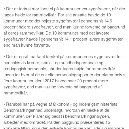
• Der er fortsat stor forskel på kommunernes sygefravær, når der
tages højde for rammevilkår. For alle ansatte havde de 10
kommuner med det højeste sygefravær i gennemsnit 14,6
procent højere sygefravær, end man kunne forvente på baggrund
af deres rammevilkår. De 10 kommuner med det laveste
sygefravær havde i gennemsnit 14,1 procent lavere sygefravær,
end man kunne forvente.
• Der er også markant forskel på kommunernes sygefravær for
henholdsvis lærere, social- og sundhedspersonale og
pædagogisk personale, når der tages højde for rammevilkår.
Inden for hver af de enkelte personalegrupper er der eksempelvis
flere kommuner, der i 2017 havde over 20 procent mere
sygefravær, end man kunne forvente på baggrund af
rammevilkår.
• Rambøll har på vegne af Økonomi- og Indenrigsministeriets
Benchmarkingenhed undersøgt, hvordan en række af de
kommuner, der klarer sig bedst i benchmarkinganalysen,
arbejder med området. På den baggrund præsenteres 15
konkrete tiltag, som den enkelte kommune kan lade sig inspirere