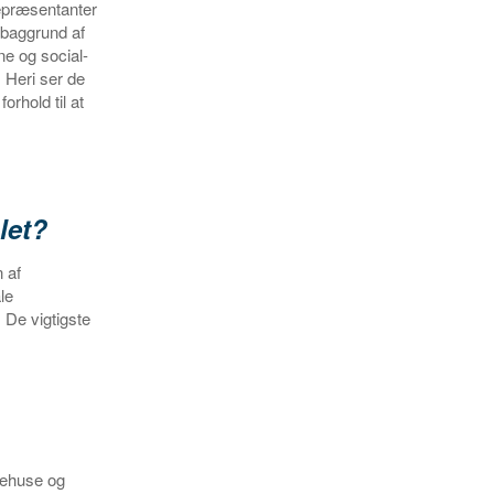
epræsentanter
baggrund af
ne og social-
 Heri ser de
rhold til at
let?
n af
le
 De vigtigste
gehuse og