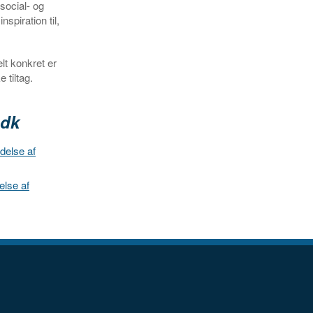
social- og
spiration til,
lt konkret er
tiltag.
.dk
delse af
else af