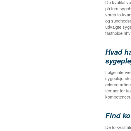
De kvalitati
på fem sygeh
vores to kvan
og sundhedsp
udvalgte syge
fastholde hhv
Hvad ha
sygeple
Ifølge interv
sygeplejersk
ældreområde, 
temaer for fa
kompetenceudv
Find ko
De to kvalita