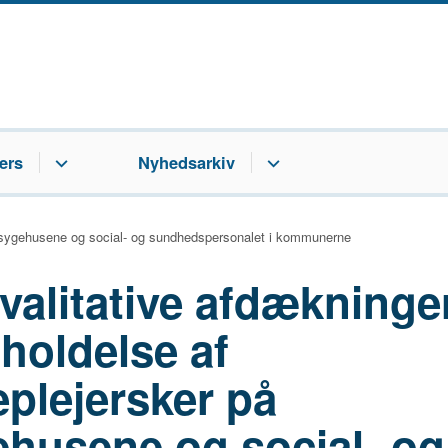
ers
Nyhedsarkiv
å sygehusene og social- og sundhedspersonalet i kommunerne
valitative afdækninge
holdelse af
plejersker på
ehusene og social- og