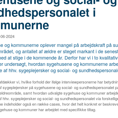
dhedspersonalet i
munerne
6-06-2024
e og kommunerne oplever mangel på arbejdskraft på s
ådet, og antallet af ældre er steget markant i de senest
ed at stige i de kommende år. Derfor har vi i to kvalitati
er undersøgt, hvordan sygehusene og kommunerne arb
se af hhv. sygeplejersker og social- og sundhedspersonal
afdækker vi, hvilke forhold der ifølge interviewpersonerne har betydnin
af sygeplejersker på sygehusene og social- og sundhedspersonalet p
ldreområde, samt hvordan udvalgte sygehuse og kommuner arbejd
af hhv. sygeplejersker og social- og sundhedspersonalet via forskellige 
e indeholder også en række cases, hvor det helt konkret er beskrev
gehuse og kommuner har arbejdet med specifikke tiltag.