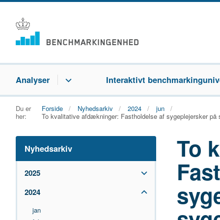
Analyser
Interaktivt benchmarkinguniv
Du er
Forside
Nyhedsarkiv
2024
jun
her:
To kvalitative afdækninger: Fastholdelse af sygeplejersker p
To k
Nyhedsarkiv
Fast
2025
syge
2024
syg
jan