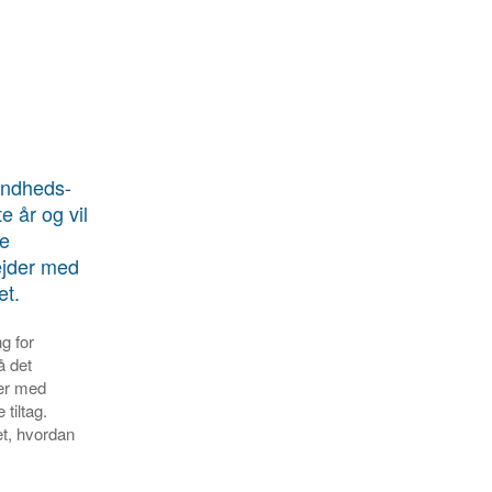
undheds-
e år og vil
ve
ejder med
et.
g for
å det
er med
tiltag.
et, hvordan