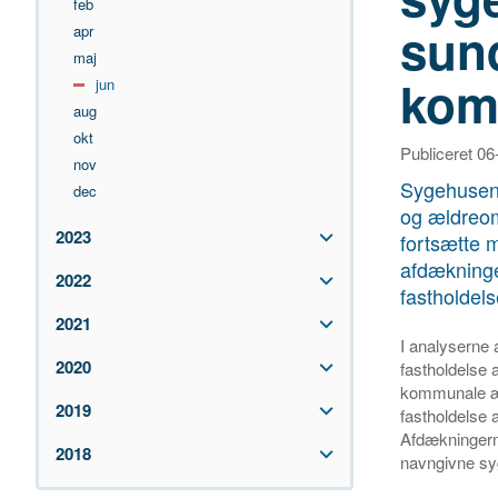
feb
sun
apr
maj
kom
jun
aug
okt
Publiceret 0
nov
Sygehusen
dec
og ældreomr
2023
fortsætte m
afdækning
2022
fastholdel
2021
I analyserne 
2020
fastholdelse 
kommunale æ
2019
fastholdelse 
Afdækningern
2018
navngivne sy