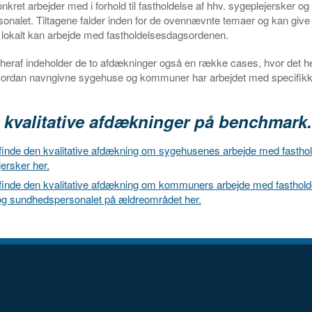
ret arbejder med i forhold til fastholdelse af hhv. sygeplejersker og 
nalet. Tiltagene falder inden for de ovennævnte temaer og kan give in
lokalt kan arbejde med fastholdelsesdagsordenen.
 heraf indeholder de to afdækninger også en række cases, hvor det he
vordan navngivne sygehuse og kommuner har arbejdet med specifikke 
 kvalitative afdækninger på benchmark
finde den kvalitative afdækning om sygehusenes arbejde med fasthol
ersker her.
finde den kvalitative afdækning om kommuners arbejde med fasthold
 og sundhedspersonalet på ældreområdet her.