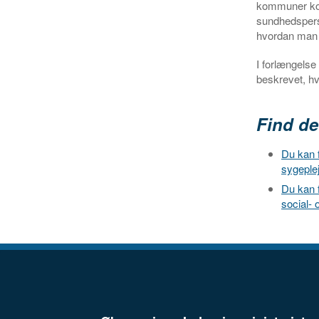
kommuner konk
sundhedsperso
hvordan man 
I forlængelse
beskrevet, h
Find de
Du kan 
sygeplej
Du kan 
social-