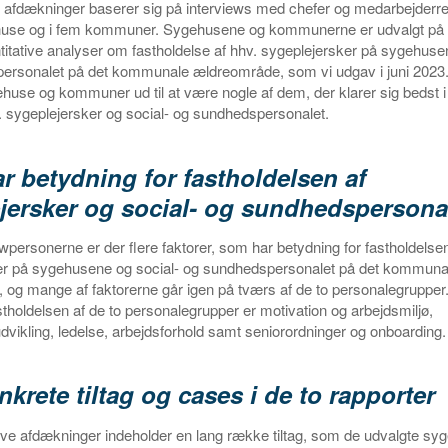
ve afdækninger baserer sig på interviews med chefer og medarbejderr
use og i fem kommuner. Sygehusene og kommunerne er udvalgt på 
titative analyser om fastholdelse af hhv. sygeplejersker på sygehuse
ersonalet på det kommunale ældreområde, som vi udgav i juni 2023.
huse og kommuner ud til at være nogle af dem, der klarer sig bedst i fo
. sygeplejersker og social- og sundhedspersonalet.
r betydning for fastholdelsen af
jersker og social- og sundhedspersona
iewpersonerne er der flere faktorer, som har betydning for fastholdelse
er på sygehusene og social- og sundhedspersonalet på det kommuna
og mange af faktorerne går igen på tværs af de to personalegrupper.
stholdelsen af de to personalegrupper er motivation og arbejdsmiljø,
ikling, ledelse, arbejdsforhold samt seniorordninger og onboarding.
nkrete tiltag og cases i de to rapporter
tive afdækninger indeholder en lang række tiltag, som de udvalgte sy